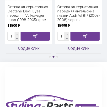
2
Оптика альтернативная
Оптика альтернативная
Dectane Devil Eyes
передняя ангельские
передняя Volkswagen
глазки Audi A3 8P (2003-
Lupo (1998-2005) хром
2008) черная
11500 ₽
15990 ₽
В ОДИН КЛИК
В ОДИН КЛИК