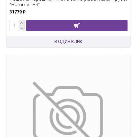
"Hummer H3"
31779 ₽
В ОДИН КЛИК