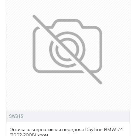
тюнинга;
выгодные цены на всю продукцию;
возможность доставки в любой город России.
Купить альтернативную оптику для BMW Z4 можно
позвонив нам, либо отправив заявку на сайтес
помощью личного кабинета.
SWB15
Оптика альтернативная передняя DayLine BMW Z4
(2002-2008) хром