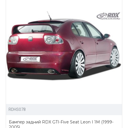
большой ассортимент аэродинамических
обвесов и других аксессуаров для тюнинга Seat
Leon I;
возможность доставки в любой город России.
Купить обвесы для тюнинга Сиат Леон 1 можно
написав нам, либо отправив заявку сразу на сайте с
помощью личного кабинета.
RDHS078
Бампер задний RDX GTI-Five Seat Leon I 1M (1999-
2005)