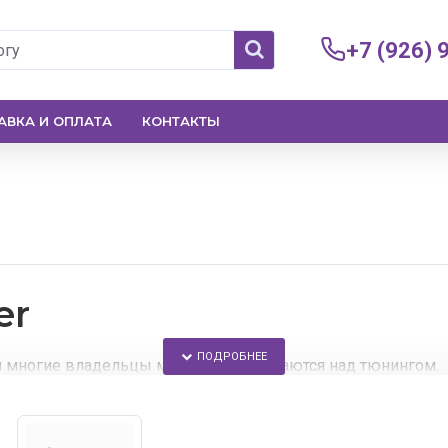
+7 (926) 
АВКА И ОПЛАТА
КОНТАКТЫ
er
м многие владельцы машин задумываются над тюнингом.
кую оптику для Land Rover на альтернативную.
 аксессуаров для авто, выгодные цены, доставка по всей 