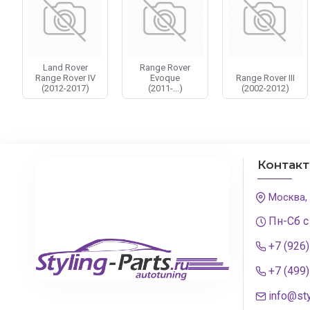
Чтобы приобрести оптику для Ленд Ровер достаточно п
Land Rover
Range Rover
Range Rover IV
Evoque
Range Rover III
(2012-2017)
(2011-...)
(2002-2012)
Контак
Москва,
Пн-Сб с
+7 (926
+7 (499
info@sty