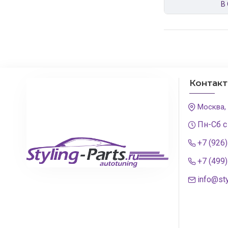
В
Контак
Москва,
Пн-Сб с
+7 (926
+7 (499
info@sty