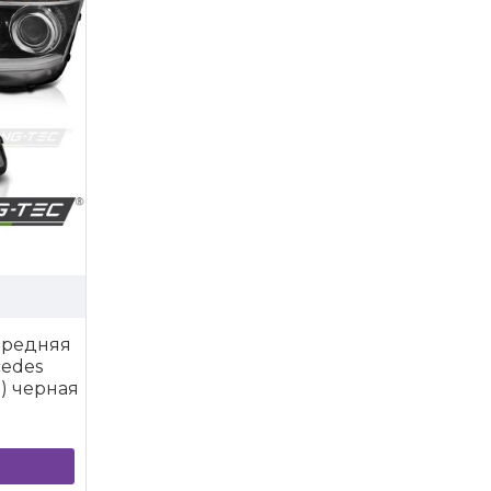
ередняя
cedes
2) черная