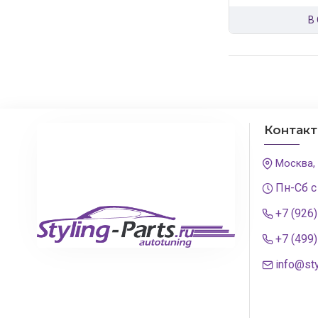
В
Контак
Москва,
Пн-Сб с
+7 (926
+7 (499
info@sty