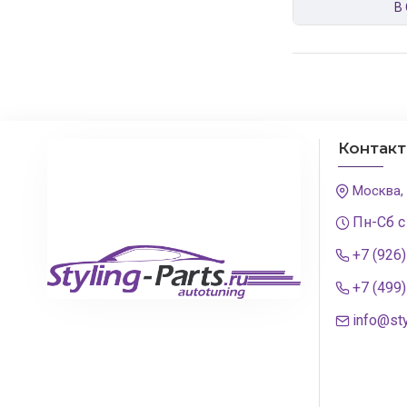
В
Контак
Москва,
Пн-Сб с
+7 (926
+7 (499
info@sty