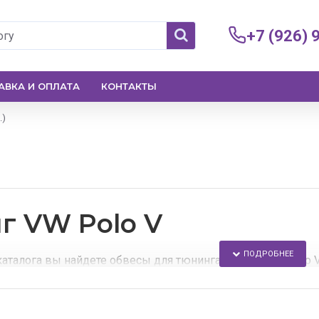
+7 (926) 
АВКА И ОПЛАТА
КОНТАКТЫ
.)
г VW Polo V
каталога вы найдете обвесы для тюнинга Volkswagen Polo 
 Тюнинг Фольксваген Поло 5 доступен каждому, благодаря