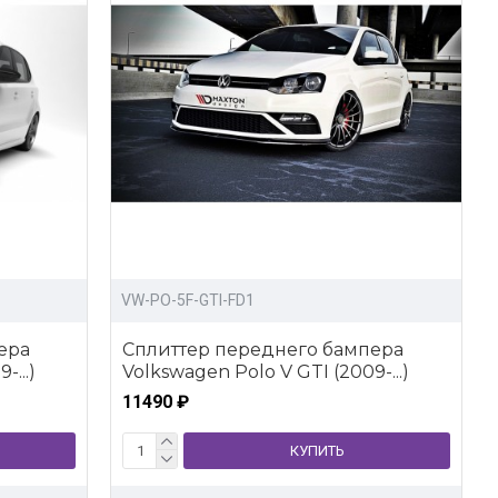
VW-PO-5F-GTI-FD1
ера
Сплиттер переднего бампера
...)
Volkswagen Polo V GTI (2009-...)
11490 ₽
КУПИТЬ