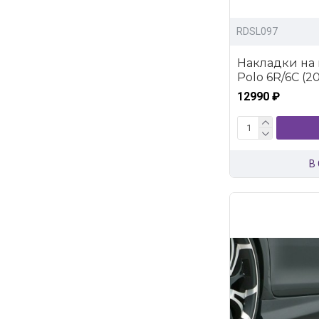
RDSL097
Накладки на
Polo 6R/6C (200
12990 ₽
В