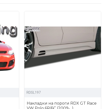
RDSL197
Накладки на пороги RDX GT Race
VW Polo 6R/6C (2009-...)