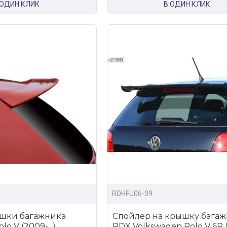
 ОДИН КЛИК
В ОДИН КЛИК
RDHFU06-09
шки багажника
Спойлер на крышку бага
o V (2009-...)
RDX Volkswagen Polo V 6R (2