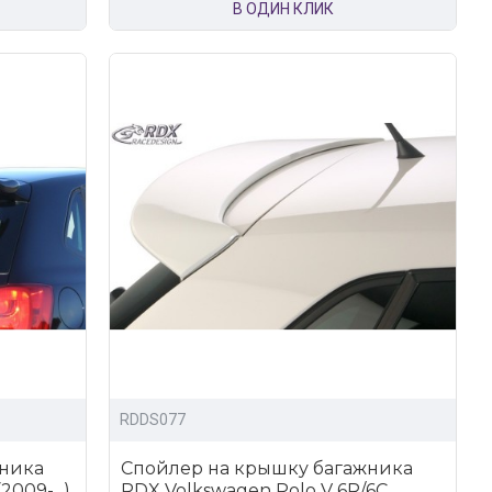
В ОДИН КЛИК
RDDS077
жника
Спойлер на крышку багажника
009-...)
RDX Volkswagen Polo V 6R/6C