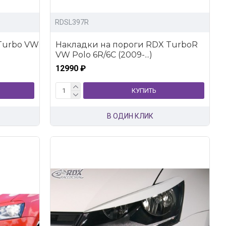
RDSL397R
Turbo VW
Накладки на пороги RDX TurboR
VW Polo 6R/6C (2009-...)
12990 ₽
КУПИТЬ
В ОДИН КЛИК