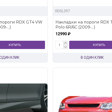
RDSL397
 пороги RDX GT4 VW
Накладки на пороги RDX 
9-...)
Polo 6R/6C (2009-...)
12990 ₽
КУПИТЬ
КУПИТЬ
 ОДИН КЛИК
В ОДИН КЛИК