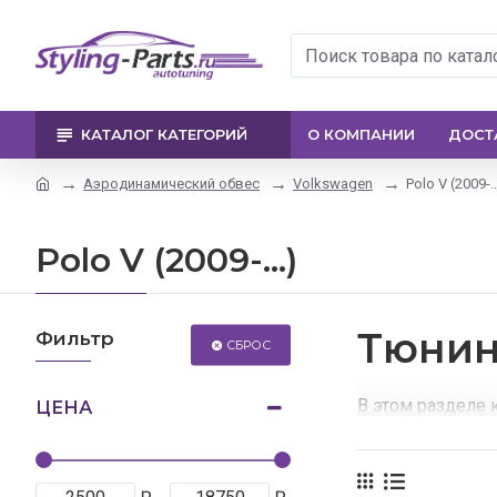
КАТАЛОГ КАТЕГОРИЙ
О КОМПАНИИ
ДОСТ
Аэродинамический обвес
Volkswagen
Polo V (2009-..
Polo V (2009-...)
Тюнин
Фильтр
СБРОС
В этом разделе 
ЦЕНА
выгодную цену.
город России.