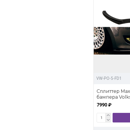
VW-PO-5-FD1
Сплиттер Max
бампера Volks
7990 ₽