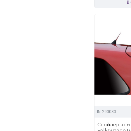
В
IN-290080
Спойлер кры
Volkswagen Pol