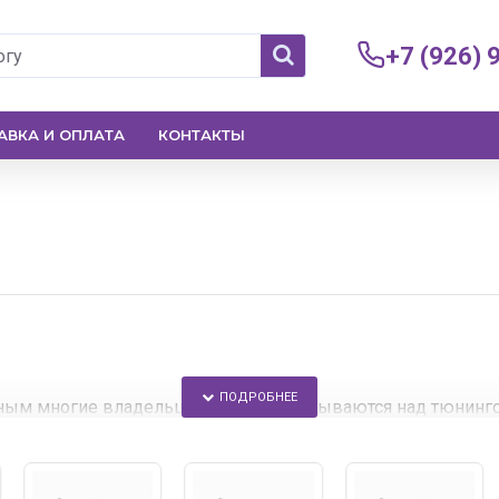
+7 (926) 
АВКА И ОПЛАТА
КОНТАКТЫ
нным многие владельцы машин задумываются над тюнинг
дскую оптику для Hyundai на более стильную альтернатив
 автоакссуаров, выгодные цены, доставка по всей РФ.