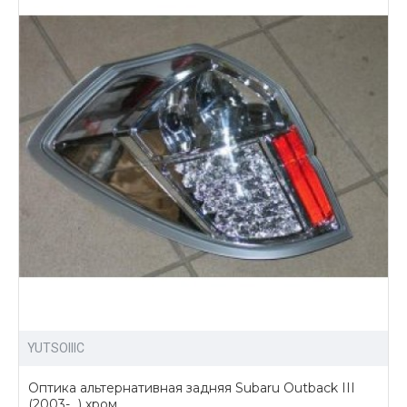
Для Вас всегда доступны:
широкий ассортимент оптики и аксессуаров для
тюнинга;
выгодные цены на всю продукцию;
доставка по России.
Купить альтернативную оптику для Subaru Outback III
можно написав нам, либо отправив заявку сразу на
сайте.
YUTSOIIIC
Оптика альтернативная задняя Subaru Outback III
(2003-...) хром