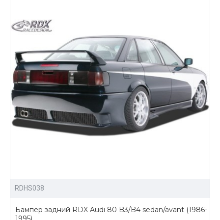
богатый ассортимент аэродинамических
обвесов и других аксессуаров для тюнинга Audi
80 B4;
доставка по России.
Приобрести обвесы для тюнинга Ауди 80 Б4 можно
позвонив нам, либо отправив заявку прямо на сайте с
помощью корзины.
RDHS038
Бампер задний RDX Audi 80 B3/B4 sedan/avant (1986-
1995)