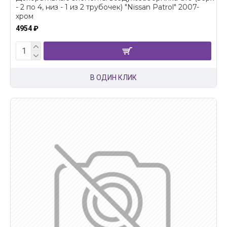
- 2 по 4, низ - 1 из 2 трубочек) "Nissan Patrol" 2007-
хром
4954 ₽
В ОДИН КЛИК