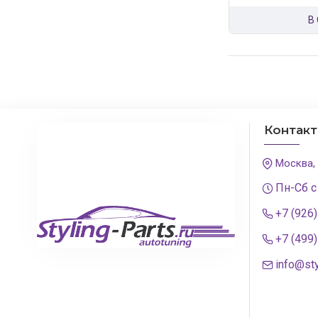
В
Контак
Москва,
Пн-Сб с
+7 (926
+7 (499
info@sty