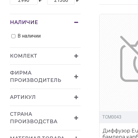
₽
₽
выгодные ц
богатый ас
НАЛИЧИЕ
доставка п
В наличии
Купить обвесы д
КОМЛЕКТ
ФИРМА
ПРОИЗВОДИТЕЛЬ
АРТИКУЛ
СТРАНА
TCM0043
ПРОИЗВОДСТВА
Диффузор Eur
бампера карб