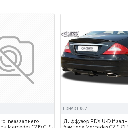
ены на все товары;
сортимент обвесов и других аксессуаров для тюнинга Merc
о всей РФ.
ля тюнинга Мерседес С219 можно написав нам, либо отпра
RDHAD1-007
olineas заднего
Диффузор RDX U-Diff задн
он Mercedes C219 CLS-
бампера Mercedes C219 CLS