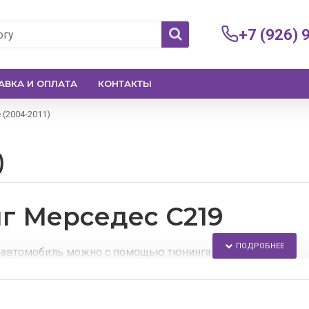
+7 (926) 
АВКА И ОПЛАТА
КОНТАКТЫ
 (2004-2011)
)
г Мерседес С219
 автомобиль можно с помощью тюнинга.
му интернет-магазину, каждый сможет найти аэродинамич
: