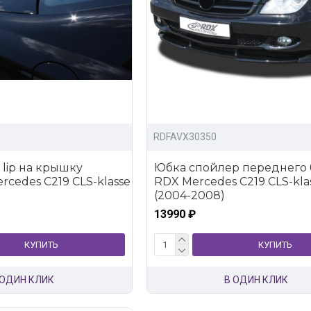
RDFAVX30350
lip на крышку
Юбка спойлер переднего
rcedes C219 CLS-klasse
RDX Mercedes C219 CLS-kla
(2004-2008)
13990 ₽
КУПИТЬ
КУПИТЬ
 ОДИН КЛИК
В ОДИН КЛИК