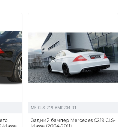
edes C219 CLS-klasse;
вив заявку сразу на сайте с помощью корзины.
ME-CLS-219-AMG204-R1
его
Задний бампер Mercedes C219 CLS-
-klasse
klasse (2004-2011)