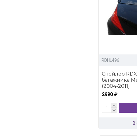
RDHL496
Спойлер RDX 
багажника Me
(2004-2011)
2990 ₽
В