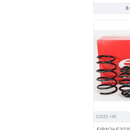
В
E2025-140
EIBACH E2025