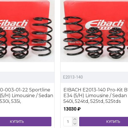
E2013-140
-003-01-22 Sportline
EIBACH E2013-140 Pro-Kit 
5/H) Limousine / Sedan
E34 (5/H) Limousine / Sedan 5
 530i, 535i,
540i, 524td, 525td, 525tds
13030 ₽
КУПИТЬ
КУПИТЬ