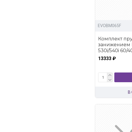
EVOBM065F
Комплект пру
занижением 
530i/540i 60/
13333 ₽
В