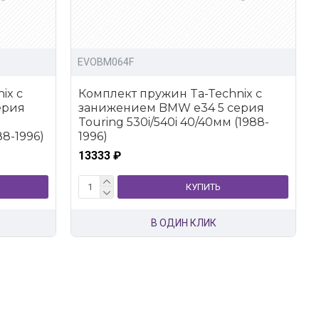
EVOBM064F
ix с
Комплект пружин Ta-Technix с
ерия
занижением BMW e34 5 серия
Touring 530i/540i 40/40мм (1988-
88-1996)
1996)
13333 ₽
КУПИТЬ
В ОДИН КЛИК