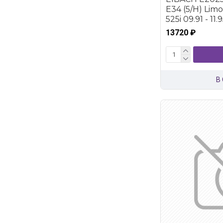
E34 (5/H) Limou
525i 09.91 - 11.
13720 ₽
В