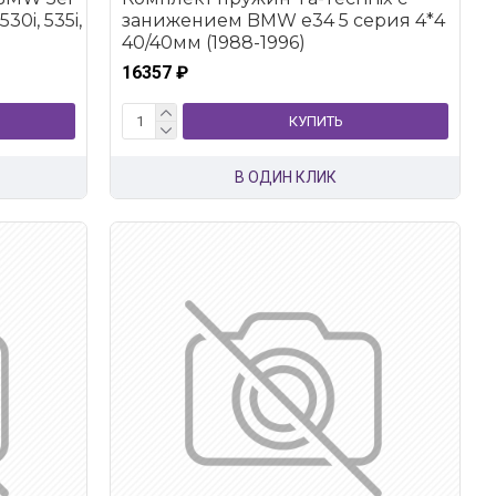
30i, 535i,
занижением BMW e34 5 серия 4*4
40/40мм (1988-1996)
16357 ₽
КУПИТЬ
В ОДИН КЛИК