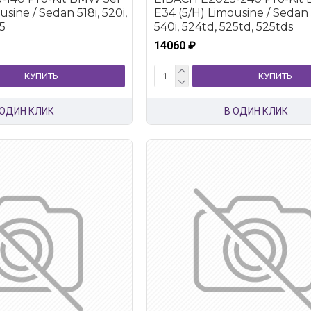
sine / Sedan 518i, 520i,
E34 (5/H) Limousine / Sedan 5
95
540i, 524td, 525td, 525tds
14060 ₽
КУПИТЬ
КУПИТЬ
 ОДИН КЛИК
В ОДИН КЛИК