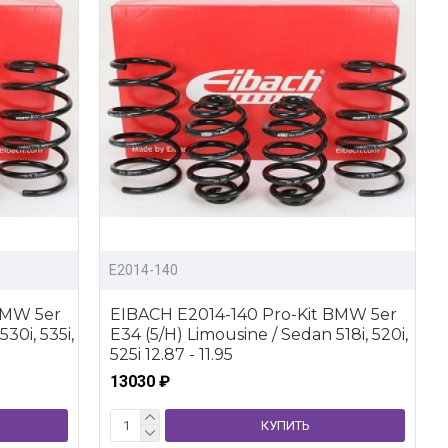
E2014-140
BMW 5er
EIBACH E2014-140 Pro-Kit BMW 5er
30i, 535i,
E34 (5/H) Limousine / Sedan 518i, 520i,
525i 12.87 - 11.95
13030 ₽
КУПИТЬ