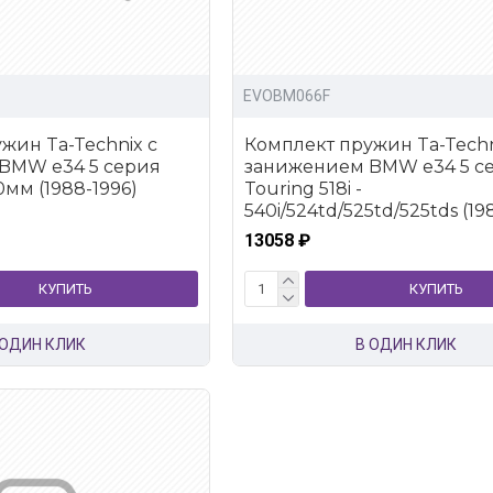
EVOBM066F
жин Ta-Technix с
Комплект пружин Ta-Techn
BMW e34 5 серия
занижением BMW e34 5 с
40мм (1988-1996)
Touring 518i -
540i/524td/525td/525tds (19
13058 ₽
КУПИТЬ
КУПИТЬ
 ОДИН КЛИК
В ОДИН КЛИК