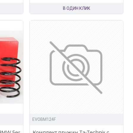
В ОДИН КЛИК
EVOBM124F
 BMW 5er
Комплект пружин Ta-Technix с