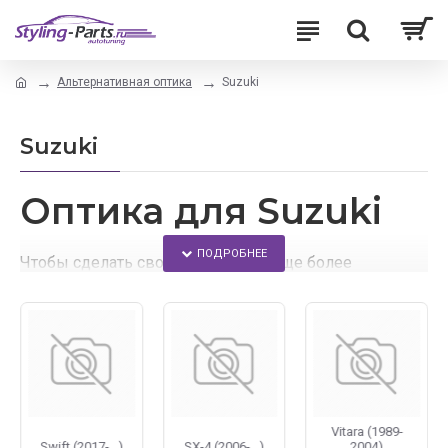
Альтернативная оптика
Suzuki
Suzuki
Оптика для Suzuki
Чтобы сделать свой автомобиль еще более
современным многие владельцы машин
задумываются над его тюнингом.
С помощью нашего ресурса Вы сможете поменять
заводскую автомобильную оптику для Suzuki на
более стильную альтернативную оптику.
Vitara (1989-
Нас выгодно отличает наличие широкого
Swift (2017-...)
SX-4 (2006-...)
2004)