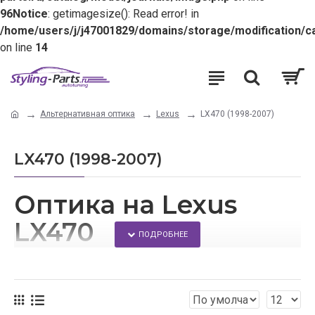
96
Notice
: getimagesize(): Read error! in
/home/users/j/j47001829/domains/storage/modification/c
on line
14
Альтернативная оптика
Lexus
LX470 (1998-2007)
LX470 (1998-2007)
Оптика на Lexus
LX470
Сделать свое авто более привлекательным можно с
помощью тюнинга.
Благодаря нашему ресурсу, каждый сможет