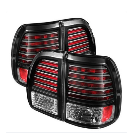
поменять заводскую оптику для своей Лексус
L10470 на альтернативную.
Для Вас всегда доступны:
широкий ассортимент и аксессуаров для
тюнинга;
выгодные цены на всю продукцию;
доставка по России.
Приобрести альтернативную оптику для Lexus LX470
можно позвонив нам, либо отправив заявку на сайтес
помощью личного кабинета.