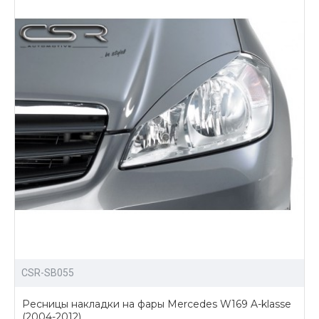
доступные цены на все товары;
широкий ассортимент аэродинамических
обвесов и других аксессуаров для тюнинга
Mercedes W169 A-klasse;
возможность доставки в любой город России.
Приобрести обвесы для тюнинга Мерседес W169 А
класса можно написав нам, либо отправив заявку на
сайте с помощью корзины.
CSR-SB055
Ресницы накладки на фары Mercedes W169 A-klasse
(2004-2012)