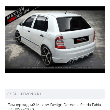
доступные цены на все товары;
богатый ассортимент обвесов и других
аксессуаров для тюнинга Skoda Fabia;
доставка по России.
Купить обвесы для тюнинга Шкода Фабия можно
написав нам, либо отправив заявку прямо на сайте
через личный кабинет.
SK-FA-1-DEMONIC-R1
Бампер задний Maxton Design Demonic Skoda Fabia
5D (1999-2007)