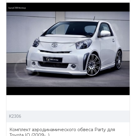
Здесь Вы найдете:
выгодные цены на все товары;
большой ассортимент аэродинамических
обвесов и других аксессуаров для тюнинга
Toyota IQ;
доставка по всей РФ.
Купить обвесы для тюнинга Тойота Айкью можно
позвонив нам, либо отправив заявку сразу на сайте с
помощью корзины.
K2306
Комплект аэродинамического обвеса Party для
Toyota IQ (2009-...)