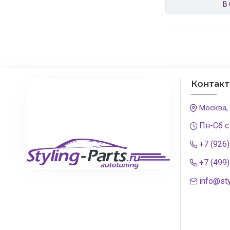
В
Контак
Москва,
Пн-Сб с
+7 (926
+7 (499
info@sty