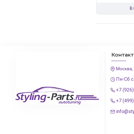
В
Контак
Москва,
Пн-Сб с
+7 (926
+7 (499
info@sty