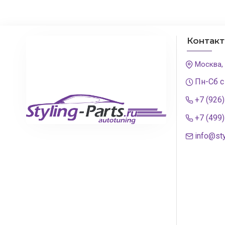
Lupo (1998-2005)
New Beetle (1998-...)
Контак
New Beetle (2006-
2012)
Москва,
Passat B4 (1993-1996)
Пн-Сб с
+7 (926
Passat B5 (1996-2000)
+7 (499
Passat B5+ (2001-
info@sty
2005)
Passat B6 (2005-2010)
Passat B7 (2010-...)
Passat CC (2008-...)