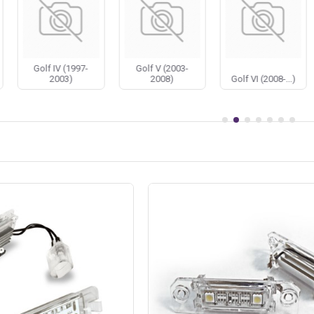
ичает наличие широкого ассортимента аксессуаров для авт
и оптику для Фольксваген достаточно написать нам, либо о
Golf IV (1997-
Golf V (2003-
2003)
2008)
Golf VI (2008-...)