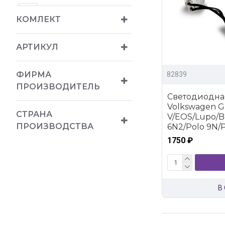
Golf I (1974 - 1993)
КОМЛЕКТ
Golf II (1983-1992)
АРТИКУЛ
Golf III (1991-1997)
ФИРМА
82839
Golf IV (1997-2003)
ПРОИЗВОДИТЕЛЬ
Светодиодна
Volkswagen Go
Golf V (2003-2008)
СТРАНА
V/EOS/Lupo/Be
ПРОИЗВОДСТВА
6N2/Polo 9N/
Golf VI (2008-...)
1750 ₽
Golf VII (2012-...)
Jetta II (1984-1991)
В
Jetta VI (2011-...)