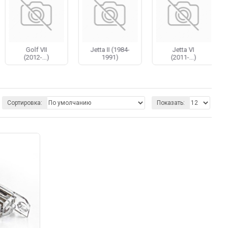
о, доступные цены, доставка по РФ.
формить заказ сразу на сайте.
Golf VII
Jetta II (1984-
Jetta VI
(2012-...)
1991)
(2011-...)
Сортировка:
Показать: