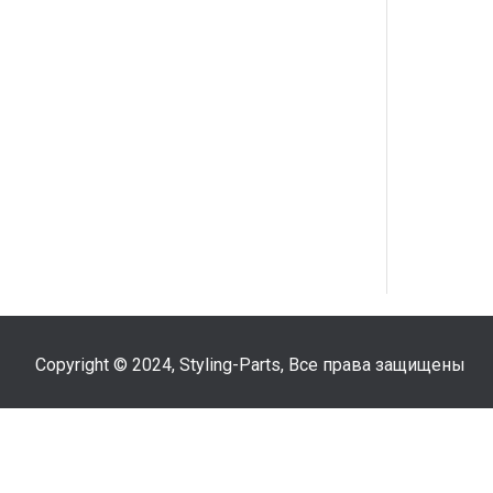
Polo 6N (1994-1999)
Polo 6N2 (1999-2001)
Polo 6R (2009-...)
Polo 9N (2001-2005)
Polo 9N3 (2005-2009)
Scirocco III (2008-...)
T3 (1979-1992)
Copyright © 2024, Styling-Parts, Все права защищены
T4 (1990-2003)
T5 (2003-2009)
T5 (2010-...)