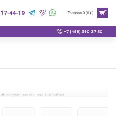
917-44-19
Товаров 0 (0 ₽)
+7 (499) 390-37-50
ин задумываются над тюнингом.
ую оптику для Volkswagen на стильную