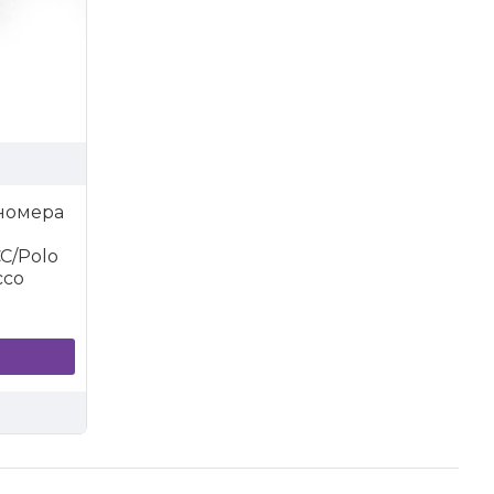
номера
CC/Polo
cco