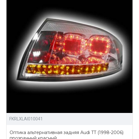
Также Вы можете приобрести
обвесы для тюнинга Audi TT
.
FKRLXLAI010041
Оптика альтернативная задняя Audi TT (1998-2006)
прозрачный красный