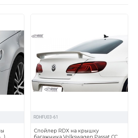
 для тюнинга VW Passat CC;
бо отправив заявку прямо на сайте через личный
RDHFU03-61
ры
Спойлер RDX на крышку
..)
багажника Volkswagen Passat CC