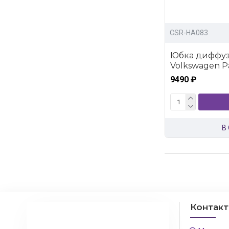
CSR-HA083
Юбка диффуз
Volkswagen Pas
9490 ₽
В
Контак