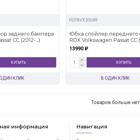
RDFAVX30688
ор заднего бампера
Юбка спойлер переднего
sat CC (2012-...)
RDX Volkswagen Passat CC (2
13990 ₽
КУПИТЬ
КУПИТЬ
 ОДИН КЛИК
В ОДИН КЛИК
Товаров больше нет
тная информация
Навигация