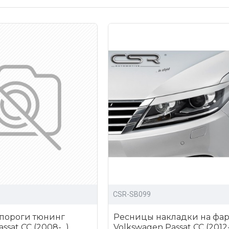
цены на все товары;
сортимент аэродинамических обвесов и других аксессуаров
о всей РФ.
ля тюнинга Фольксваген Пассат СС можно написав нам, ли
CSR-SB099
 пороги тюнинг
Ресницы накладки на фа
sat CC (2008-...)
Volkswagen Passat CC (2012-.