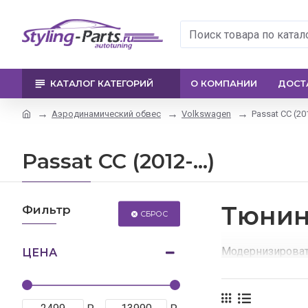
КАТАЛОГ КАТЕГОРИЙ
О КОМПАНИИ
ДОСТ
Аэродинамический обвес
Volkswagen
Passat CC (201
Passat CC (2012-...)
Тюнин
Фильтр
СБРОС
Модернизироват
ЦЕНА
Благодаря данно
У нас Вы всегда 