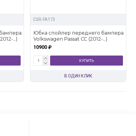
CSR-FA173
 бампера
Юбка спойлер переднего бампера
012-...)
Volkswagen Passat CC (2012-...)
10900 ₽
КУПИТЬ
В ОДИН КЛИК