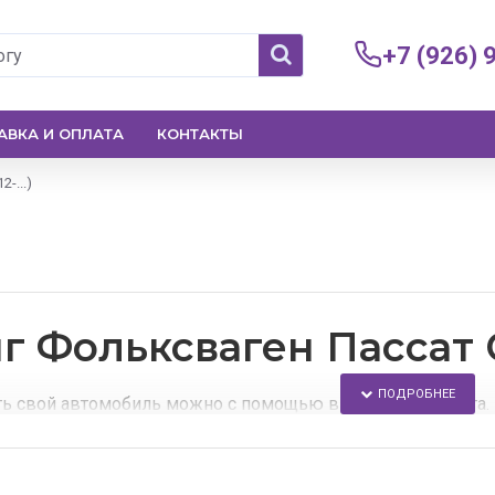
+7 (926) 
АВКА И ОПЛАТА
КОНТАКТЫ
2-...)
г Фольксваген Пассат 
ь свой автомобиль можно с помощью внешнего тюнинга.
му магазину, Вы сможете найти аэродинамические обвесы
найдете: