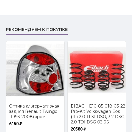
РЕКОМЕНДУЕМ К ПОКУПКЕ
Оптика альтернативная
EIBACH E10-85-018-03-22
a
задняя Renault Twingo
Pro-Kit Volkswagen Eos
(1993-2008) хром
(1F) 2.0 TFSI DSG, 3.2 DSG,
2.0 TDI DSG 03.06 -
6150 ₽
20580 ₽