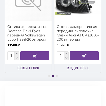
2
Оптика альтернативная
Оптика альтернативная
Dectane Devil Eyes
передняя ангельские
передняя Volkswagen
глазки Audi A3 8P (2003-
Lupo (1998-2005) хром
2008) черная
11500 ₽
15990 ₽
В ОДИН КЛИК
В ОДИН КЛИК