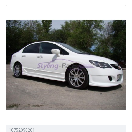
выгодные цены на все товары;
большой ассортимент обвесов и других
аксессуаров для тюнинга Honda Civic VIII;
возможность доставки в любой город России.
Приобрести обвесы для тюнинга Хонда Цивик 8
можно позвонив нам, либо отправив заявку прямо на
сайте с помощью личного кабинета.
10752050201