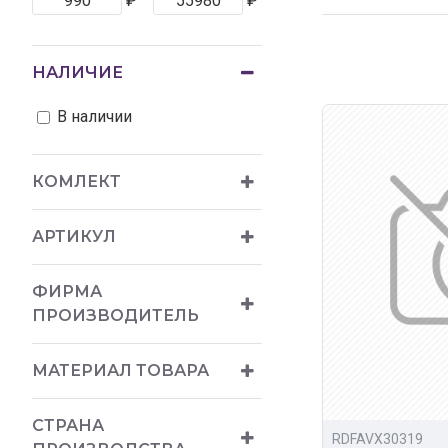
₽
₽
выгодные ц
богатый ас
НАЛИЧИЕ
возможност
В наличии
Купить обвесы д
КОМЛЕКТ
АРТИКУЛ
ФИРМА
ПРОИЗВОДИТЕЛЬ
МАТЕРИАЛ ТОВАРА
СТРАНА
RDFAVX30319