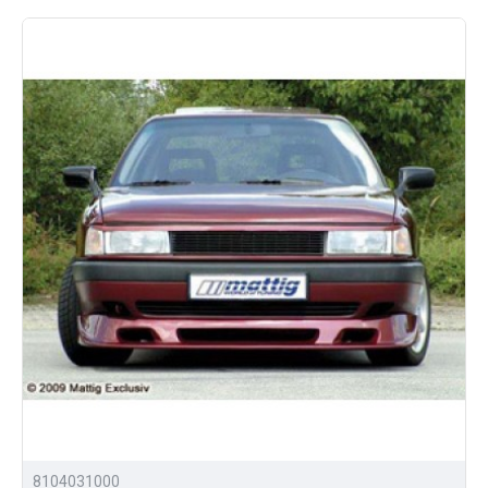
большой ассортимент аэродинамических
обвесов и других аксессуаров для тюнинга Audi
80 B3;
доставка по России.
Приобрести обвесы для тюнинга Ауди 80 Б3 можно
позвонив нам, либо отправив заявку сразу на сайте.
8104031000