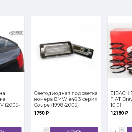
на
Светодиодная подсветка
EIBACH E
ка
номера BMW e46 3 серия
FIAT Brava
V (2005-
Coupe (1998-2005)
10.01
1750 ₽
12180 ₽
ТЬ
КУПИТЬ