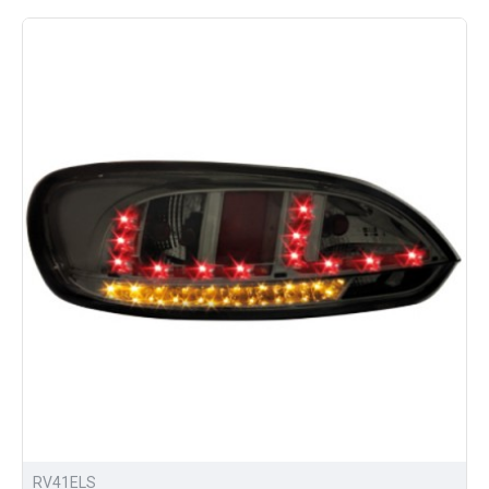
на альтернативную оптику.
Для Вас всегда доступны:
широкий ассортиментавтооптики и аксессуаров
для тюнинга;
выгодные цены на всю продукцию;
возможность доставки в любой город России.
Приобрести альтернативную оптику для Volkswagen
Scirocco III можно позвонив нам, либо отправив
заявку прямо на сайтес помощью личного кабинета.
RV41ELS