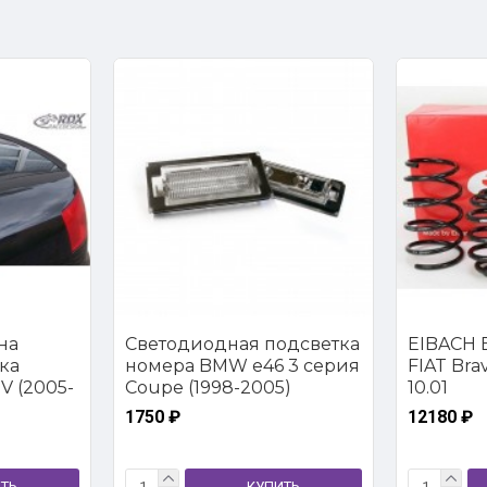
на
Светодиодная подсветка
EIBACH E
ка
номера BMW e46 3 серия
FIAT Brava
V (2005-
Coupe (1998-2005)
10.01
1750 ₽
12180 ₽
ТЬ
КУПИТЬ