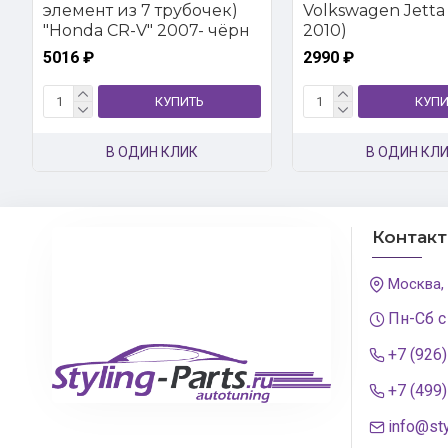
элемент из 7 трубочек)
Volkswagen Jetta 
"Honda CR-V" 2007- чёрн
2010)
5016 ₽
2990 ₽
КУПИТЬ
КУПИ
В ОДИН КЛИК
В ОДИН КЛ
Контак
Москва,
Пн-Сб с
+7 (926
+7 (499
info@sty