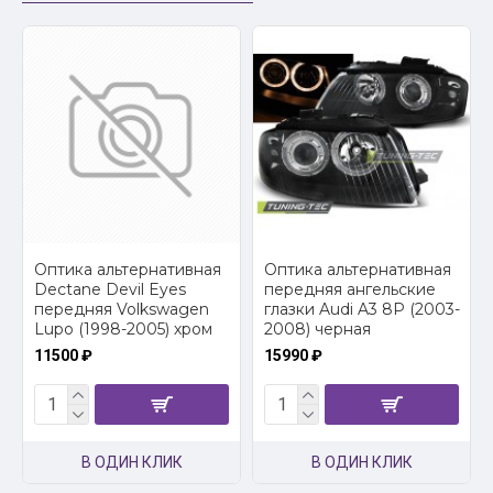
2
Оптика альтернативная
Оптика альтернативная
Dectane Devil Eyes
передняя ангельские
передняя Volkswagen
глазки Audi A3 8P (2003-
Lupo (1998-2005) хром
2008) черная
11500 ₽
15990 ₽
В ОДИН КЛИК
В ОДИН КЛИК