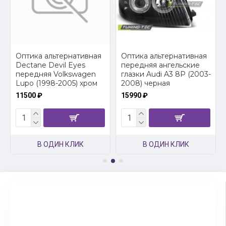
2
Оптика альтернативная
Оптика альтернативная
Dectane Devil Eyes
передняя ангельские
передняя Volkswagen
глазки Audi A3 8P (2003-
Lupo (1998-2005) хром
2008) черная
11500 ₽
15990 ₽
В ОДИН КЛИК
В ОДИН КЛИК