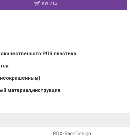
КУПИТЬ
кокачественного PUR пластика
ется
 (неокрашенным)
ый материал,инструкция
RDX-RaceDesign