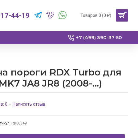
917-44-19
Товаров 0 (0 ₽)
+7 (499) 390-37-50
а пороги RDX Turbo для
MK7 JA8 JR8 (2008-...)
в: 0
-
Написать отзыв
тикул:
RDSL349