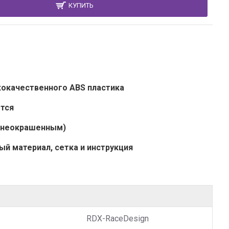
КУПИТЬ
кокачественного ABS пластика
ется
 (неокрашенным)
й материал, сетка и инструкция
RDX-RaceDesign