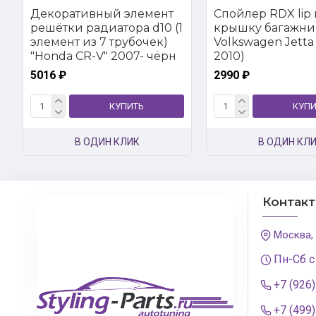
Декоративный элемент
Спойлер RDX lip 
решётки радиатора d10 (1
крышку багажни
элемент из 7 трубочек)
Volkswagen Jetta 
"Honda CR-V" 2007- чёрн
2010)
5016 ₽
2990 ₽
КУПИТЬ
КУПИ
В ОДИН КЛИК
В ОДИН КЛ
Контак
Москва,
Пн-Сб с
+7 (926
+7 (499