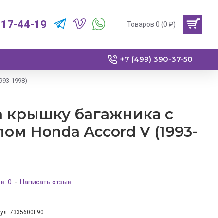
917-44-19
Товаров 0 (0 ₽)
+7 (499) 390-37-50
993-1998)
а крышку багажника с
лом Honda Accord V (1993-
в: 0
-
Написать отзыв
ул:
7335600E90