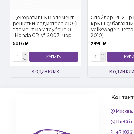
Декоративный элемент
Спойлер RDX lip 
решётки радиатора d10 (1
крышку багажни
элемент из 7 трубочек)
Volkswagen Jetta 
"Honda CR-V" 2007- чёрн
2010)
5016 ₽
2990 ₽
КУПИТЬ
КУПИ
В ОДИН КЛИК
В ОДИН КЛ
Контак
Москва,
Пн-Сб с
+7 (926