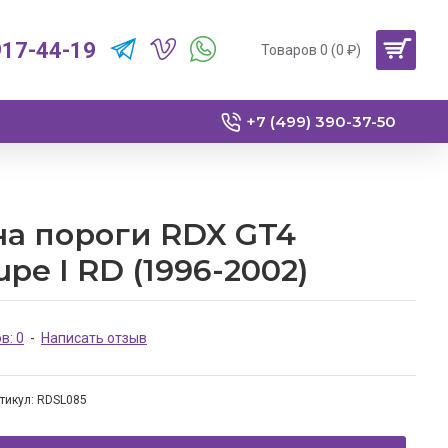
917-44-19
Товаров 0 (0 ₽)
+7 (499) 390-37-50
на пороги RDX GT4
pe I RD (1996-2002)
в: 0
-
Написать отзыв
тикул:
RDSL085