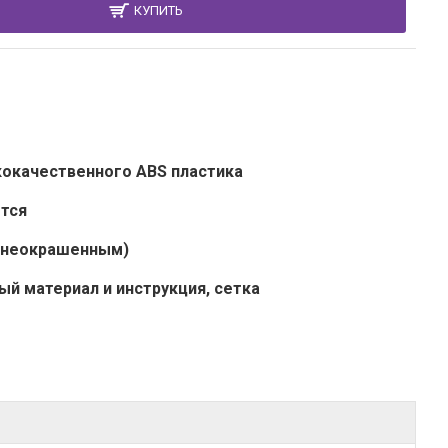
КУПИТЬ
кокачественного ABS пластика
ется
 (неокрашенным)
й материал и инструкция, сетка