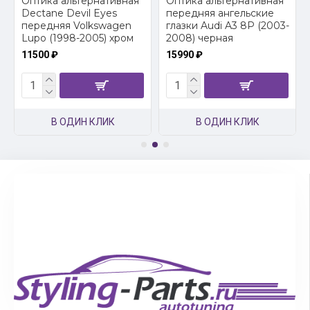
2
Оптика альтернативная
Оптика альтернативная
Dectane Devil Eyes
передняя ангельские
передняя Volkswagen
глазки Audi A3 8P (2003-
Lupo (1998-2005) хром
2008) черная
11500 ₽
15990 ₽
В ОДИН КЛИК
В ОДИН КЛИК