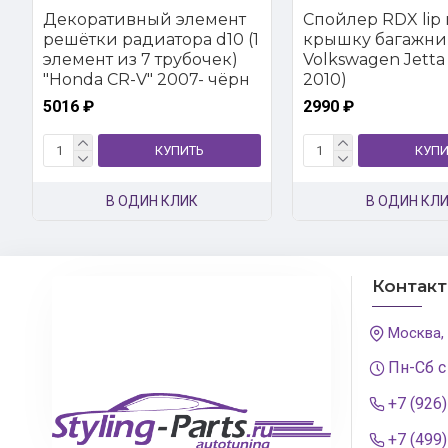
Декоративный элемент
Спойлер RDX lip 
решётки радиатора d10 (1
крышку багажни
элемент из 7 трубочек)
Volkswagen Jetta 
"Honda CR-V" 2007- чёрн
2010)
5016 ₽
2990 ₽
КУПИТЬ
КУПИ
В ОДИН КЛИК
В ОДИН КЛ
Контак
Москва,
Пн-Сб с
+7 (926
+7 (499