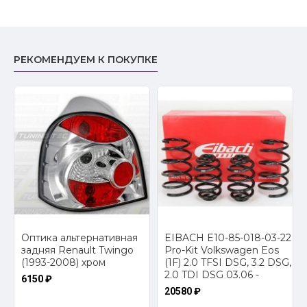
РЕКОМЕНДУЕМ К ПОКУПКЕ
Оптика альтернативная
EIBACH E10-85-018-03-22
a
задняя Renault Twingo
Pro-Kit Volkswagen Eos
(1993-2008) хром
(1F) 2.0 TFSI DSG, 3.2 DSG,
2.0 TDI DSG 03.06 -
6150 ₽
20580 ₽