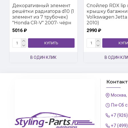
Декоративный элемент
Спойлер RDX lip 
решётки радиатора d10 (1
крышку багажни
элемент из 7 трубочек)
Volkswagen Jetta 
"Honda CR-V" 2007- чёрн
2010)
5016 ₽
2990 ₽
КУПИТЬ
КУПИ
В ОДИН КЛИК
В ОДИН КЛ
Контак
Москва,
Пн-Сб с
+7 (926
+7 (499