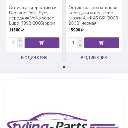
2
Оптика альтернативная
Оптика альтернативная
Dectane Devil Eyes
передняя ангельские
передняя Volkswagen
глазки Audi A3 8P (2003-
Lupo (1998-2005) хром
2008) черная
11500 ₽
15990 ₽
В ОДИН КЛИК
В ОДИН КЛИК