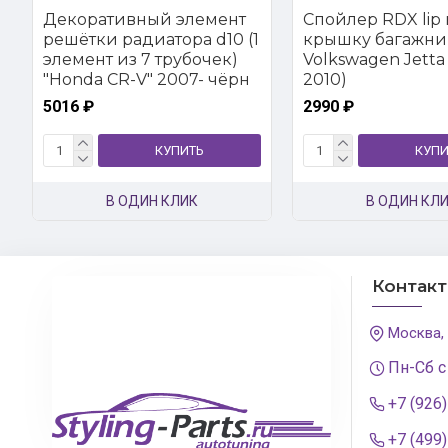
Декоративный элемент
Спойлер RDX lip 
решётки радиатора d10 (1
крышку багажни
элемент из 7 трубочек)
Volkswagen Jetta 
"Honda CR-V" 2007- чёрн
2010)
5016 ₽
2990 ₽
КУПИТЬ
КУПИ
В ОДИН КЛИК
В ОДИН КЛ
Контак
Москва,
Пн-Сб с
+7 (926
+7 (499