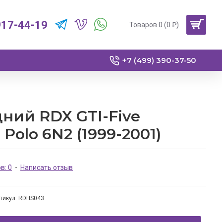
917-44-19
Товаров 0 (0 ₽)
+7 (499) 390-37-50
ний RDX GTI-Five
Polo 6N2 (1999-2001)
в: 0
-
Написать отзыв
тикул:
RDHS043