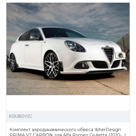
Здесь Вы найдете:
доступные цены на все товары и комплекты;
богатый ассортимент обвесов и других
аксессуаров для тюнинга Alfa Romeo Giulietta;
доставка по России.
Купить обвесы для тюнинга Альфа Ромео Джульетта
можно позвонив нам, либо отправив заявку на сайте
через личный кабинет.
KGIUIBDV2С
Комплект аэродинамического обвеса IbherDesign
PRIMA V2 CARBON для Alfa Romeo Giulietta (2010-...)