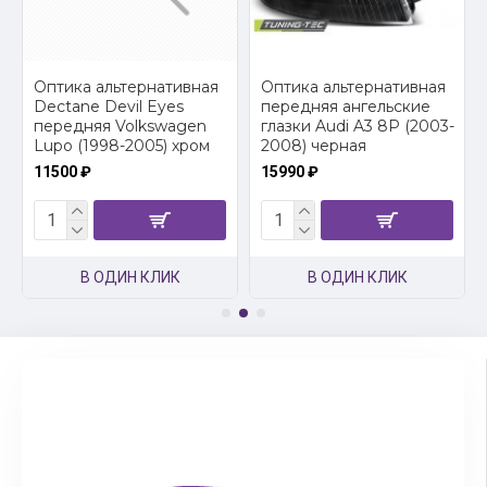
2
Оптика альтернативная
Оптика альтернативная
Dectane Devil Eyes
передняя ангельские
передняя Volkswagen
глазки Audi A3 8P (2003-
Lupo (1998-2005) хром
2008) черная
11500 ₽
15990 ₽
В ОДИН КЛИК
В ОДИН КЛИК