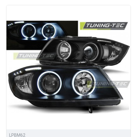
Для Вас всегда доступны:
широкий ассортимент оптики и аксессуаров для
тюнинга;
доступные цены на всю продукцию;
доставка по России.
Купить альтернативную оптику для BMW e90 3 серия
можно написав нам, либо отправив заявку прямо на
сайтес помощью личного кабинета.
LPBM62